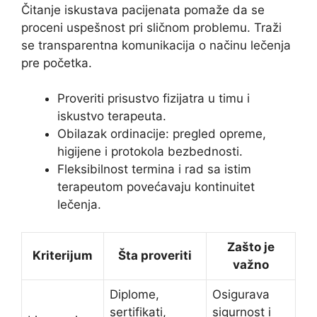
Čitanje iskustava pacijenata pomaže da se
proceni uspešnost pri sličnom problemu. Traži
se transparentna komunikacija o načinu lečenja
pre početka.
Proveriti prisustvo fizijatra u timu i
iskustvo terapeuta.
Obilazak ordinacije: pregled opreme,
higijene i protokola bezbednosti.
Fleksibilnost termina i rad sa istim
terapeutom povećavaju kontinuitet
lečenja.
Zašto je
Kriterijum
Šta proveriti
važno
Diplome,
Osigurava
sertifikati,
sigurnost i