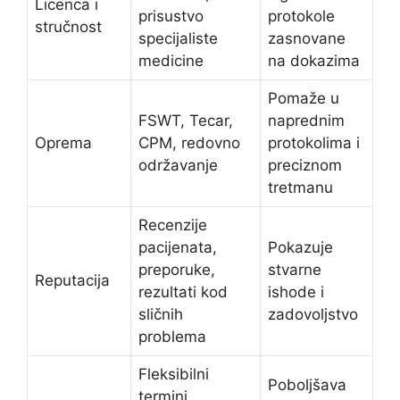
Licenca i
prisustvo
protokole
stručnost
specijaliste
zasnovane
medicine
na dokazima
Pomaže u
FSWT, Tecar,
naprednim
Oprema
CPM, redovno
protokolima i
održavanje
preciznom
tretmanu
Recenzije
pacijenata,
Pokazuje
preporuke,
stvarne
Reputacija
rezultati kod
ishode i
sličnih
zadovoljstvo
problema
Fleksibilni
Poboljšava
termini,