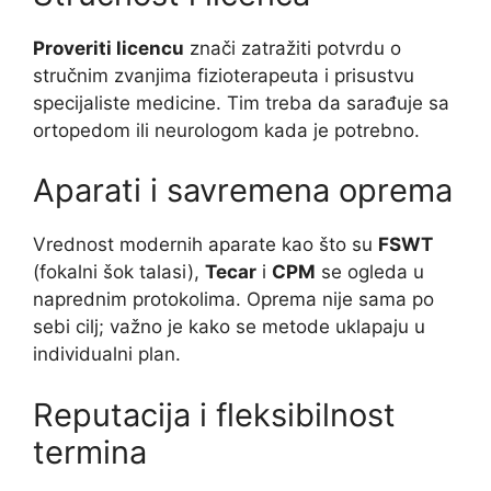
Proveriti licencu
znači zatražiti potvrdu o
stručnim zvanjima fizioterapeuta i prisustvu
specijaliste medicine. Tim treba da sarađuje sa
ortopedom ili neurologom kada je potrebno.
Aparati i savremena oprema
Vrednost modernih aparate kao što su
FSWT
(fokalni šok talasi),
Tecar
i
CPM
se ogleda u
naprednim protokolima. Oprema nije sama po
sebi cilj; važno je kako se metode uklapaju u
individualni plan.
Reputacija i fleksibilnost
termina