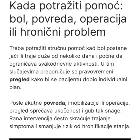
Kada potražiti pomoć:
bol, povreda, operacija
ili hronični problem
Treba potražiti stručnu pomoć kad bol postane
jači ili traje duže od nekoliko dana i počne da
ograničava svakodnevne aktivnosti. U tim
slučajevima preporučuje se pravovremeni
pregled
kako bi se pacijentu dobio individualni
plan.
Posle akutne
povreda
, imobilizacije ili operacije,
pregled sprečava ukočenost i gubitak snage.
Rana intervencija često skraćuje trajanje
simptoma i smanjuje rizik od hronifikacije stanja.