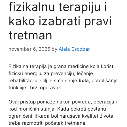
fizikalnu terapiju i
kako izabrati pravi
tretman
novembar 6, 2025
by
Alaia Escobar
Fizikalna terapija je grana medicine koja koristi
fizičku energiju za prevenciju, lečenje i
rehabilitaciju. Cilj je smanjenje
bola
, poboljšanje
funkcije i brži oporavak.
Ovaj pristup pomaže nakon povreda, operacija i
kod hroničnih stanja. Kada pokreti postanu
ograničeni ili kada bol narušava kvalitet života,
treba razmotriti početak tretmana.