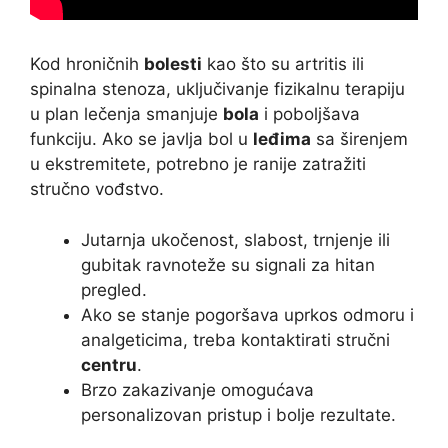
Kod hroničnih
bolesti
kao što su artritis ili
spinalna stenoza, uključivanje fizikalnu terapiju
u plan lečenja smanjuje
bola
i poboljšava
funkciju. Ako se javlja bol u
leđima
sa širenjem
u ekstremitete, potrebno je ranije zatražiti
stručno vođstvo.
Jutarnja ukočenost, slabost, trnjenje ili
gubitak ravnoteže su signali za hitan
pregled.
Ako se stanje pogoršava uprkos odmoru i
analgeticima, treba kontaktirati stručni
centru
.
Brzo zakazivanje omogućava
personalizovan pristup i bolje rezultate.