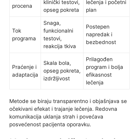
klinički testovi,
lečenja i početni
procena
opseg pokreta
plan
Snaga,
Postepen
Tok
funkcionalni
napredak i
programa
testovi,
bezbednost
reakcija tkiva
Prilagođen
Skala bola,
Praćenje i
program i bolja
opseg pokreta,
adaptacija
efikasnost
izdržljivost
lečenja
Metode se biraju transparentno i objašnjava se
očekivani efekat i trajanje lečenja. Redovna
komunikacija uklanja strah i povećava
posvećenost pacijenta oporavku.