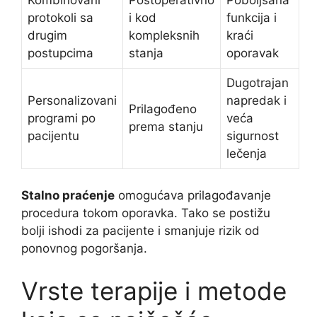
protokoli sa
i kod
funkcija i
drugim
kompleksnih
kraći
postupcima
stanja
oporavak
Dugotrajan
Personalizovani
napredak i
Prilagođeno
programi po
veća
prema stanju
pacijentu
sigurnost
lečenja
Stalno praćenje
omogućava prilagođavanje
procedura tokom oporavka. Tako se postižu
bolji ishodi za pacijente i smanjuje rizik od
ponovnog pogoršanja.
Vrste terapije i metode