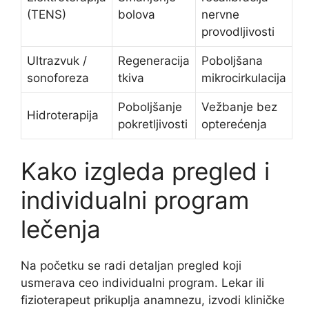
(TENS)
bolova
nervne
provodljivosti
Ultrazvuk /
Regeneracija
Poboljšana
sonoforeza
tkiva
mikrocirkulacija
Poboljšanje
Vežbanje bez
Hidroterapija
pokretljivosti
opterećenja
Kako izgleda pregled i
individualni program
lečenja
Na početku se radi detaljan pregled koji
usmerava ceo individualni program. Lekar ili
fizioterapeut prikuplja anamnezu, izvodi kliničke