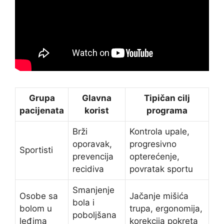
Grupa
Glavna
Tipičan cilj
pacijenata
korist
programa
Brži
Kontrola upale,
oporavak,
progresivno
Sportisti
prevencija
opterećenje,
recidiva
povratak sportu
Smanjenje
Osobe sa
Jačanje mišića
bola i
bolom u
trupa, ergonomija,
poboljšana
leđima
korekcija pokreta