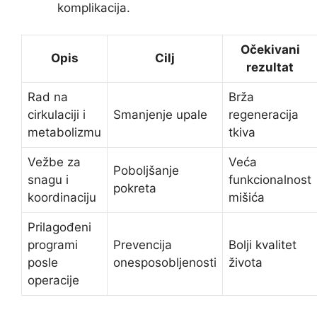
komplikacija.
Očekivani
Opis
Cilj
rezultat
Rad na
Brža
cirkulaciji i
Smanjenje upale
regeneracija
metabolizmu
tkiva
Vežbe za
Veća
Poboljšanje
snagu i
funkcionalnost
pokreta
koordinaciju
mišića
Prilagođeni
programi
Prevencija
Bolji kvalitet
posle
onesposobljenosti
života
operacije