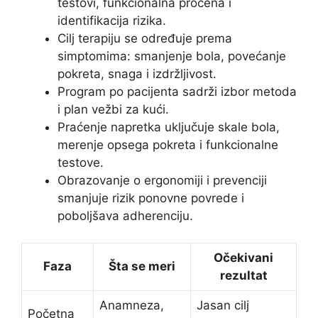
testovi, funkcionalna procena i
identifikacija rizika.
Cilj terapiju se određuje prema
simptomima: smanjenje bola, povećanje
pokreta, snaga i izdržljivost.
Program po pacijenta sadrži izbor metoda
i plan vežbi za kući.
Praćenje napretka uključuje skale bola,
merenje opsega pokreta i funkcionalne
testove.
Obrazovanje o ergonomiji i prevenciji
smanjuje rizik ponovne povrede i
poboljšava adherenciju.
Očekivani
Faza
Šta se meri
rezultat
Anamneza,
Jasan cilj
Početna