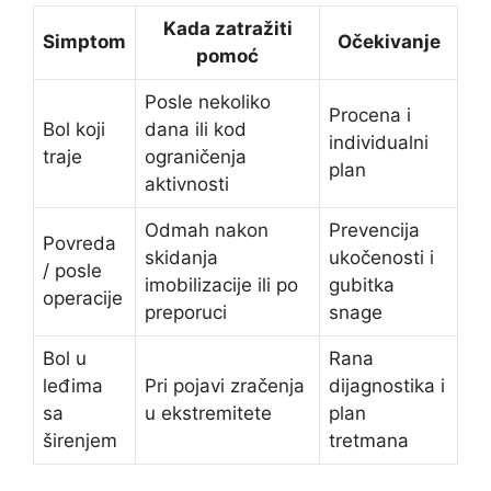
Kada zatražiti
Simptom
Očekivanje
pomoć
Posle nekoliko
Procena i
Bol koji
dana ili kod
individualni
traje
ograničenja
plan
aktivnosti
Odmah nakon
Prevencija
Povreda
skidanja
ukočenosti i
/ posle
imobilizacije ili po
gubitka
operacije
preporuci
snage
Bol u
Rana
leđima
Pri pojavi zračenja
dijagnostika i
sa
u ekstremitete
plan
širenjem
tretmana