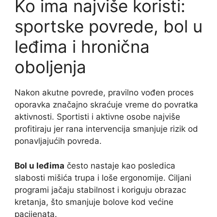
Ko ima najviše koristi:
sportske povrede, bol u
leđima i hronična
oboljenja
Nakon akutne povrede, pravilno vođen proces
oporavka značajno skraćuje vreme do povratka
aktivnosti. Sportisti i aktivne osobe najviše
profitiraju jer rana intervencija smanjuje rizik od
ponavljajućih povreda.
Bol u leđima
često nastaje kao posledica
slabosti mišića trupa i loše ergonomije. Ciljani
programi jačaju stabilnost i koriguju obrazac
kretanja, što smanjuje bolove kod većine
pacijenata.