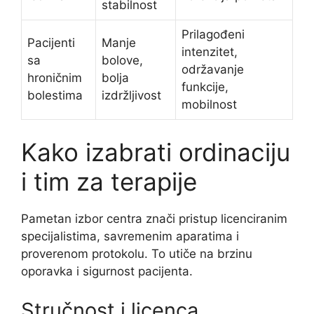
stabilnost
Prilagođeni
Pacijenti
Manje
intenzitet,
sa
bolove,
održavanje
hroničnim
bolja
funkcije,
bolestima
izdržljivost
mobilnost
Kako izabrati ordinaciju
i tim za terapije
Pametan izbor centra znači pristup licenciranim
specijalistima, savremenim aparatima i
proverenom protokolu. To utiče na brzinu
oporavka i sigurnost pacijenta.
Stručnost i licenca