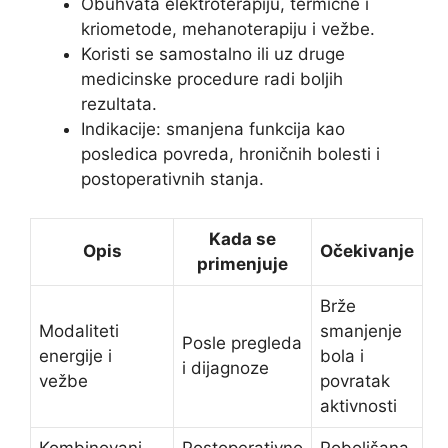
Obuhvata elektroterapiju, termične i
kriometode, mehanoterapiju i vežbe.
Koristi se samostalno ili uz druge
medicinske procedure radi boljih
rezultata.
Indikacije: smanjena funkcija kao
posledica povreda, hroničnih bolesti i
postoperativnih stanja.
Kada se
Opis
Očekivanje
primenjuje
Brže
Modaliteti
smanjenje
Posle pregleda
energije i
bola i
i dijagnoze
vežbe
povratak
aktivnosti
Kombinovani
Postoperativno
Poboljšana