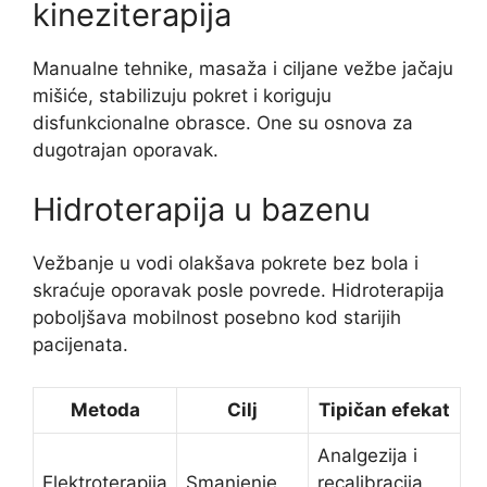
kineziterapija
Manualne tehnike, masaža i ciljane vežbe jačaju
mišiće, stabilizuju pokret i koriguju
disfunkcionalne obrasce. One su osnova za
dugotrajan oporavak.
Hidroterapija u bazenu
Vežbanje u vodi olakšava pokrete bez bola i
skraćuje oporavak posle povrede. Hidroterapija
poboljšava mobilnost posebno kod starijih
pacijenata.
Metoda
Cilj
Tipičan efekat
Analgezija i
Elektroterapija
Smanjenje
recalibracija